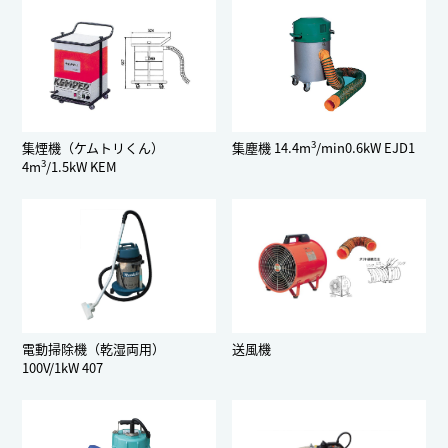
3
集煙機（ケムトリくん）
集塵機 14.4m
/min0.6kW EJD1
3
4m
/1.5kW KEM
電動掃除機（乾湿両用）
送風機
100V/1kW 407