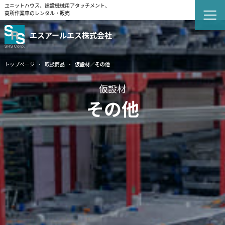
ユニットハウス、建設機械用アタッチメント、
高所作業車のレンタル・販売
エスアールエス株式会社
トップページ
取扱商品
仮設材／その他
仮設材
その他