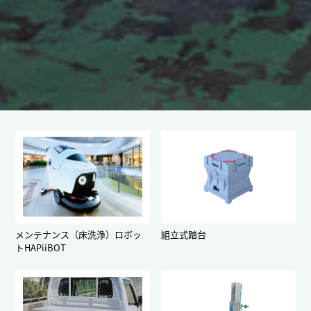
メンテナンス（床洗浄）ロボッ
組立式踏台
トHAPiiBOT