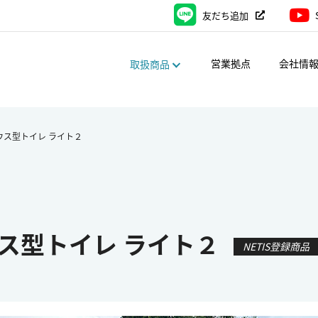
友だち追加
営業拠点
会社情
取扱商品
ウス型トイレ ライト２
ス型トイレ ライト２
NETIS登録商品