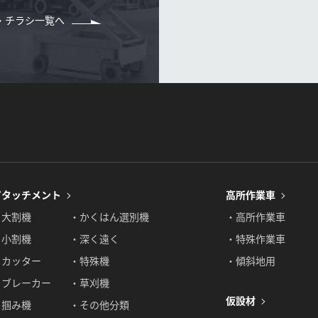
・チラシ一覧へ
アタッチメント
高所作業車
・大割機
・かくはん選別機
・高所作業車
・小割機
・深く遠く
・特殊作業車
・カッター
・特殊機
・傾斜地用
・ブレーカー
・草刈機
仮設材
・掴み機
・その他分類