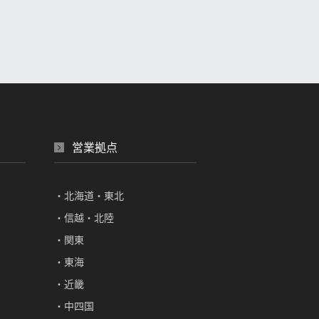
営業拠点
・北海道・東北
・信越・北陸
・関東
・東海
・近畿
・中四国