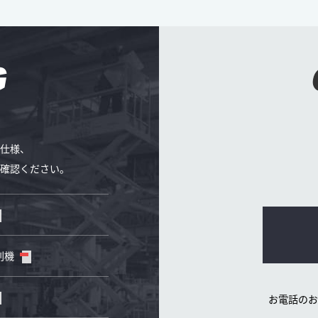
G
仕様、
確認ください。
削機
お電話のお