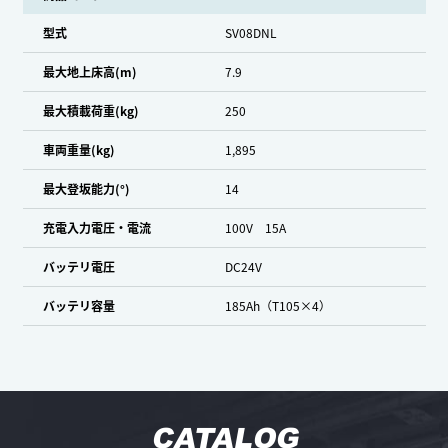
型式
SV08DNL
最大地上床高(m)
7.9
最大積載荷重(kg)
250
車両重量(kg)
1,895
最大登坂能力(°)
14
充電入力電圧・電流
100V 15A
バッテリ電圧
DC24V
バッテリ容量
185Ah（T105×4）
CATALOG