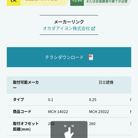
メーカーリンク
オカダアイヨン株式会社
チラシダウンロード
取付可能メーカ
日立建機
ー
タイプ
0.1
0.25
0.45
商品コード
MCH 14022
MCH 25022
MCH
取付オフセット
200
260
310
距離(mm)