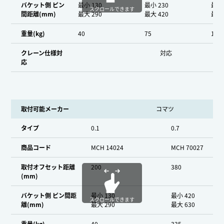
バケット側 ピン
最小 130
最小 230
最小 
スクロールできます
間距離(mm)
最大 290
最大 420
最大 
重量(kg)
40
75
155
クレーン仕様対
対応
応
取付可能メーカー
コマツ
タイプ
0.1
0.7
商品コード
MCH 14024
MCH 70027
取付オフセット距離
200
380
(mm)
バケット側 ピン間距
最小 130
最小 420
スクロールできます
離(mm)
最大 290
最大 630
重量(kg)
40
335