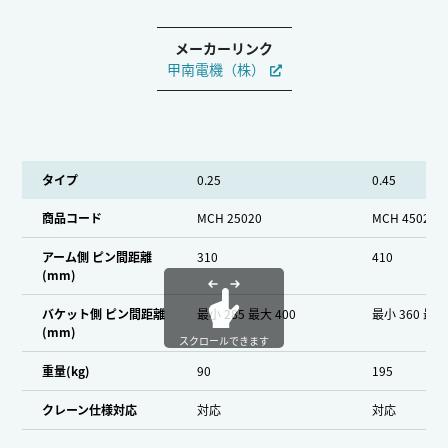
メーカーリンク
甲南電機（株）
タイプ
0.25
0.45
商品コード
MCH 25020
MCH 45020
アーム側 ピン間距離
310
410
(mm)
バケット側 ピン間距離
最小 285 最大 400
最小 360 最大
(mm)
スクロールできます
重量(kg)
90
195
クレーン仕様対応
対応
対応