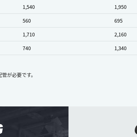
1,540
1,950
560
695
1,710
2,160
740
1,340
配管が必要です。
G