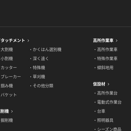
アタッチメント
高所作業車
・大割機
・かくはん選別機
・高所作業車
・小割機
・深く遠く
・特殊作業車
・カッター
・特殊機
・傾斜地用
・ブレーカー
・草刈機
仮設材
・掴み機
・その他分類
・高所作業台
・バケット
・電動式作業台
掘削機
・台車
・掘削機
・照明器具
・シーズン商品